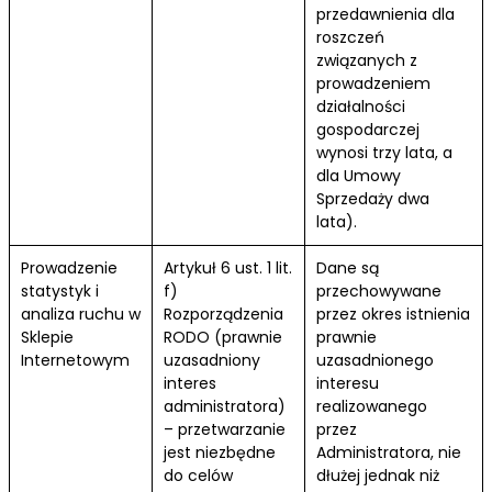
przedawnienia dla
roszczeń
związanych z
prowadzeniem
działalności
gospodarczej
wynosi trzy lata, a
dla Umowy
Sprzedaży dwa
lata).
Prowadzenie
Artykuł 6 ust. 1 lit.
Dane są
statystyk i
f)
przechowywane
analiza ruchu w
Rozporządzenia
przez okres istnienia
Sklepie
RODO (prawnie
prawnie
Internetowym
uzasadniony
uzasadnionego
interes
interesu
administratora)
realizowanego
– przetwarzanie
przez
jest niezbędne
Administratora, nie
do celów
dłużej jednak niż