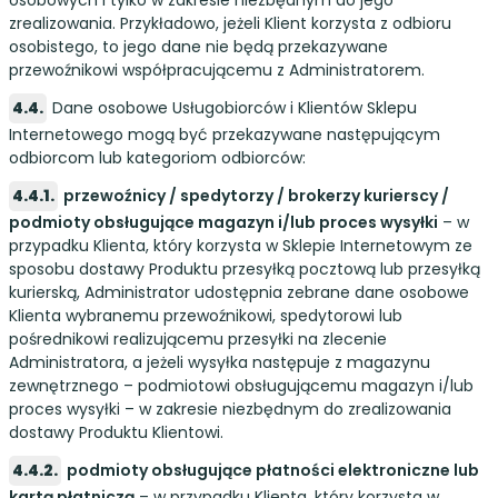
zrealizowania. Przykładowo, jeżeli Klient korzysta z odbioru
osobistego, to jego dane nie będą przekazywane
przewoźnikowi współpracującemu z Administratorem.
Dane osobowe Usługobiorców i Klientów Sklepu
Internetowego mogą być przekazywane następującym
odbiorcom lub kategoriom odbiorców:
przewoźnicy / spedytorzy / brokerzy kurierscy /
podmioty obsługujące magazyn i/lub proces wysyłki
– w
przypadku Klienta, który korzysta w Sklepie Internetowym ze
sposobu dostawy Produktu przesyłką pocztową lub przesyłką
kurierską, Administrator udostępnia zebrane dane osobowe
Klienta wybranemu przewoźnikowi, spedytorowi lub
pośrednikowi realizującemu przesyłki na zlecenie
Administratora, a jeżeli wysyłka następuje z magazynu
zewnętrznego – podmiotowi obsługującemu magazyn i/lub
proces wysyłki – w zakresie niezbędnym do zrealizowania
dostawy Produktu Klientowi.
podmioty obsługujące płatności elektroniczne lub
kartą płatniczą
– w przypadku Klienta, który korzysta w