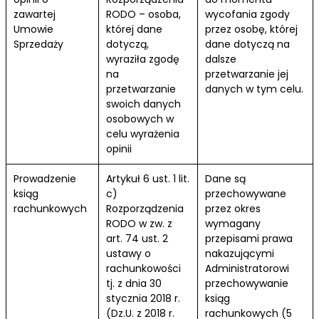
zawartej
RODO – osoba,
wycofania zgody
Umowie
której dane
przez osobę, której
Sprzedaży
dotyczą,
dane dotyczą na
wyraziła zgodę
dalsze
na
przetwarzanie jej
przetwarzanie
danych w tym celu.
swoich danych
osobowych w
celu wyrażenia
opinii
Prowadzenie
Artykuł 6 ust. 1 lit.
Dane są
ksiąg
c)
przechowywane
rachunkowych
Rozporządzenia
przez okres
RODO w zw. z
wymagany
art. 74 ust. 2
przepisami prawa
ustawy o
nakazującymi
rachunkowości
Administratorowi
tj. z dnia 30
przechowywanie
stycznia 2018 r.
ksiąg
(Dz.U. z 2018 r.
rachunkowych (5