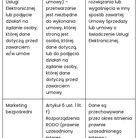
Usługi
umowy) –
rozwiązania lub
Elektronicznej
przetwarzanie
wygaśnięcia w inny
lub podjęcie
jest niezbędne
sposób zawartej
działań na
do wykonania
Umowy Sprzedaży
żądanie osoby,
umowy, której
lub umowy o
której dane
stroną jest
świadczenie Usługi
dotyczą, przed
osoba, której
Elektronicznej.
zawarciem
dane dotyczą,
w/w umów
lub do podjęcia
działań na
żądanie osoby,
której dane
dotyczą, przed
zawarciem
umowy
Marketing
Artykuł 6 ust. 1 lit.
Dane są
bezpośredni
f)
przechowywane
Rozporządzenia
przez okres istnienia
RODO (prawnie
prawnie
uzasadniony
uzasadnionego
interes
interesu