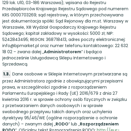
129 lok. U10, 03-186 Warszawa); wpisana do Rejestru
Przedsiębiorców Krajowego Rejestru Sądowego pod numerem
KRS 0000703269; sąd rejestrowy, w którym przechowywana
jest dokumentacja spółki: Sąd Rejonowy dla m.st. Warszawy w
Warszawie, XIII Wydział Gospodarczy Krajowego Rejestru
Sądowego; kapitał zakładowy w wysokości: 5000 zł; NIP:
5242843495; REGON: 368718413, adres poczty elektronicznej:
info@bpmarket.pl oraz numer telefonu kontaktowego: 22 632
18 02 – zwana dalej „
Administratorem
” i będąca
jednocześnie Usługodawcą Sklepu Internetowego i
Sprzedawcą.
Dane osobowe w Sklepie Internetowym przetwarzane są
przez Administratora zgodnie z obowiązującymi przepisami
prawa, w szczególności zgodnie z rozporządzeniem
Parlamentu Europejskiego i Rady (UE) 2016/679 z dnia 27
kwietnia 2016 r. w sprawie ochrony osób fizycznych w związku
z przetwarzaniem danych osobowych i w sprawie
swobodnego przepływu takich danych oraz uchylenia
dyrektywy 95/46/WE (ogólne rozporządzenie o ochronie
danych) – zwanym dalej „
RODO
” lub „
Rozporządzeniem
RODO
”. Oficjalny tekst Rozporządzenia RODO:
http://eur-