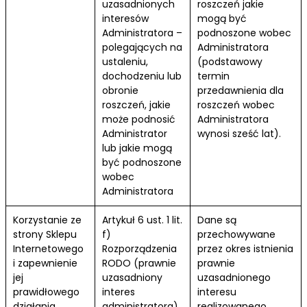
uzasadnionych
roszczeń jakie
interesów
mogą być
Administratora –
podnoszone wobec
polegających na
Administratora
ustaleniu,
(podstawowy
dochodzeniu lub
termin
obronie
przedawnienia dla
roszczeń, jakie
roszczeń wobec
może podnosić
Administratora
Administrator
wynosi sześć lat).
lub jakie mogą
być podnoszone
wobec
Administratora
Korzystanie ze
Artykuł 6 ust. 1 lit.
Dane są
strony Sklepu
f)
przechowywane
Internetowego
Rozporządzenia
przez okres istnienia
i zapewnienie
RODO (prawnie
prawnie
jej
uzasadniony
uzasadnionego
prawidłowego
interes
interesu
działania
administratora)
realizowanego