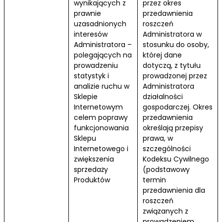
wynikających z
przez okres
prawnie
przedawnienia
uzasadnionych
roszczeń
interesów
Administratora w
Administratora –
stosunku do osoby,
polegających na
której dane
prowadzeniu
dotyczą, z tytułu
statystyk i
prowadzonej przez
analizie ruchu w
Administratora
Sklepie
działalności
Internetowym
gospodarczej. Okres
celem poprawy
przedawnienia
funkcjonowania
określają przepisy
Sklepu
prawa, w
Internetowego i
szczególności
zwiększenia
Kodeksu Cywilnego
sprzedaży
(podstawowy
Produktów
termin
przedawnienia dla
roszczeń
związanych z
prowadzeniem