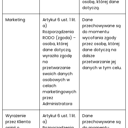
osobę, której dane
dotyczą.
Marketing
Artykuł 6 ust. 1 lit.
Dane
a)
przechowywane są
Rozporządzenia
do momentu
RODO (zgoda) –
wycofania zgody
osoba, której
przez osobę, której
dane dotyczą,
dane dotyczą na
wyraziła zgodę
dalsze
na
przetwarzanie jej
przetwarzanie
danych w tym celu.
swoich danych
osobowych w
celach
marketingowych
przez
Administratora
Wyrażenie
Artykuł 6 ust. 1 lit.
Dane
przez Klienta
a)
przechowywane są
opinii o
Rozporządzenia
do momentu