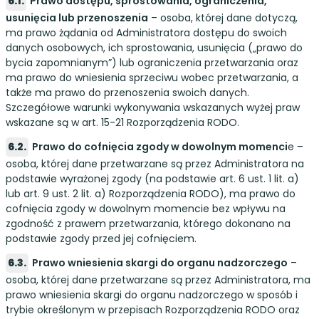
Prawo dostępu, sprostowania, ograniczenia,
usunięcia lub przenoszenia
– osoba, której dane dotyczą,
ma prawo żądania od Administratora dostępu do swoich
danych osobowych, ich sprostowania, usunięcia („prawo do
bycia zapomnianym”) lub ograniczenia przetwarzania oraz
ma prawo do wniesienia sprzeciwu wobec przetwarzania, a
także ma prawo do przenoszenia swoich danych.
Szczegółowe warunki wykonywania wskazanych wyżej praw
wskazane są w art. 15-21 Rozporządzenia RODO.
Prawo do cofnięcia zgody w dowolnym momenci
e –
osoba, której dane przetwarzane są przez Administratora na
podstawie wyrażonej zgody (na podstawie art. 6 ust. 1 lit. a)
lub art. 9 ust. 2 lit. a) Rozporządzenia RODO), ma prawo do
cofnięcia zgody w dowolnym momencie bez wpływu na
zgodność z prawem przetwarzania, którego dokonano na
podstawie zgody przed jej cofnięciem.
Prawo wniesienia skargi do organu nadzorczego
–
osoba, której dane przetwarzane są przez Administratora, ma
prawo wniesienia skargi do organu nadzorczego w sposób i
trybie określonym w przepisach Rozporządzenia RODO oraz