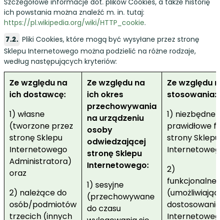
Szczegółowe informacje dot. plików Cookies, a także historię
ich powstania można znaleźć m. in. tutaj:
https://pl.wikipedia.org/wiki/HTTP_cookie
.
Pliki Cookies, które mogą być wysyłane przez stronę
Sklepu Internetowego można podzielić na różne rodzaje,
według następujących kryteriów:
Ze względu na
Ze względu na
Ze względu na
ich dostawcę:
ich okres
stosowania:
przechowywania
1) własne
1) niezbędne 
na urządzeniu
(tworzone przez
prawidłowe f
osoby
stronę Sklepu
strony Sklepu
odwiedzającej
Internetowego
Internetoweg
stronę Sklepu
Administratora)
Internetowego:
2)
oraz
funkcjonalne
1) sesyjne
2) należące do
(umożliwiając
(przechowywane
osób/podmiotów
dostosowanie
do czasu
trzecich (innych
Internetoweg