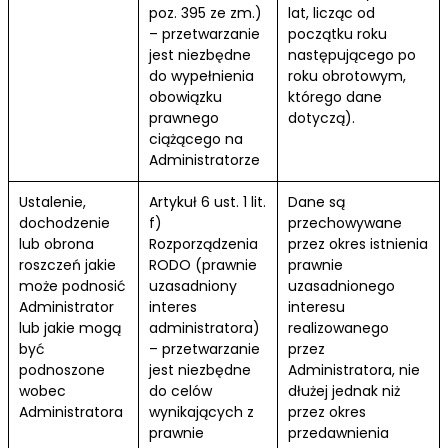
poz. 395 ze zm.)
lat, licząc od
– przetwarzanie
początku roku
jest niezbędne
następującego po
do wypełnienia
roku obrotowym,
obowiązku
którego dane
prawnego
dotyczą).
ciążącego na
Administratorze
Ustalenie,
Artykuł 6 ust. 1 lit.
Dane są
dochodzenie
f)
przechowywane
lub obrona
Rozporządzenia
przez okres istnienia
roszczeń jakie
RODO (prawnie
prawnie
może podnosić
uzasadniony
uzasadnionego
Administrator
interes
interesu
lub jakie mogą
administratora)
realizowanego
być
– przetwarzanie
przez
podnoszone
jest niezbędne
Administratora, nie
wobec
do celów
dłużej jednak niż
Administratora
wynikających z
przez okres
prawnie
przedawnienia