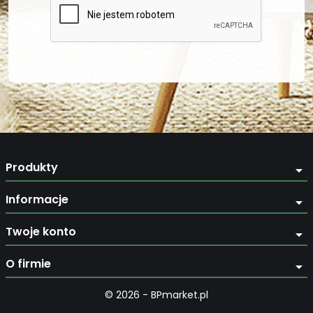
Produkty
arrow_drop_down
Informacje
arrow_drop_down
Twoje konto
arrow_drop_down
O firmie
arrow_drop_down
© 2026 - BPmarket.pl