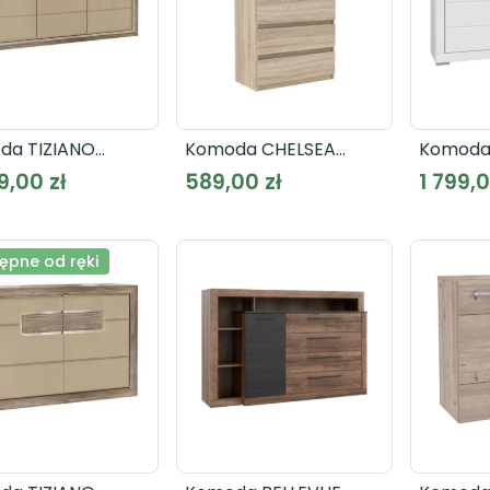
da TIZIANO
Komoda CHELSEA
Komoda
3B
CHLK45
SNWK36 
9,00 zł
589,00 zł
1 799,0
ępne od ręki