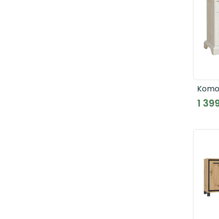
Komod
Biała
1 39