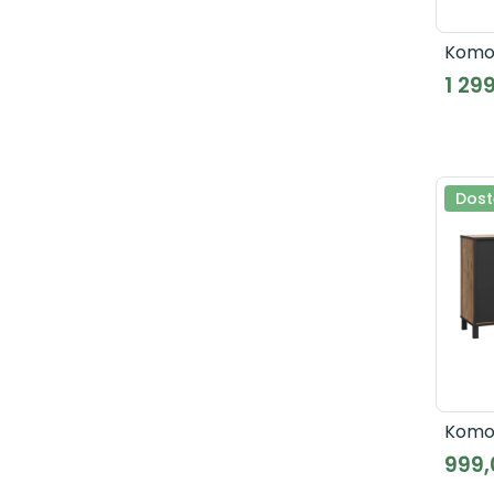
Komo
TDHK
1 299
Dost
Komo
HYTK2
999,