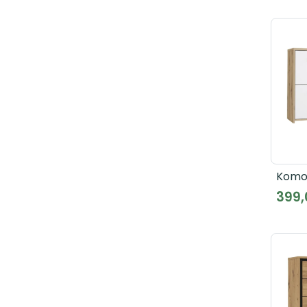
Komo
SQNK
399,