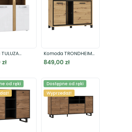
 TULUZA
Komoda TRONDHEIM
B
TDHK232L
 zł
849,00 zł
e od ręki
Dostępne od ręki
daż!
Wyprzedaż!