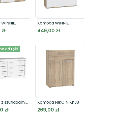
 WINNIE
Komoda WINNIE
WNK431
 zł
449,00 zł
e od ręki
z szufladami
Komoda NIKO NIKK33
NWK26 biała
0 zł
269,00 zł