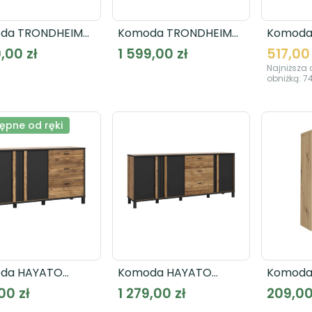
da TRONDHEIM
Komoda TRONDHEIM
Komoda
242L
TDHK634
SEWK23
,00 zł
1 599,00 zł
517,00 
Najniższa 
obniżką:
74
ępne od ręki
da HAYATO
Komoda HAYATO
Komoda
31L-M215
HYTK241L-M215
SQNK211
00 zł
1 279,00 zł
209,00