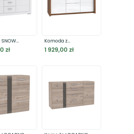
 SNOW
Komoda z
biała
oświetleniem SAINT
0 zł
1 929,00 zł
TROPEZ STZK231B