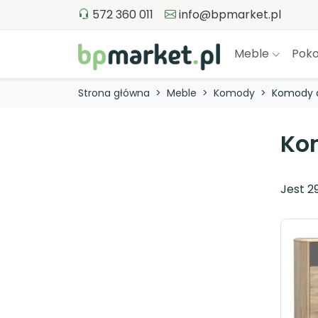
572 360 011
info@bpmarket.pl
Meble
Poko
Strona główna
Meble
Komody
Komody d
Ko
Jest 2