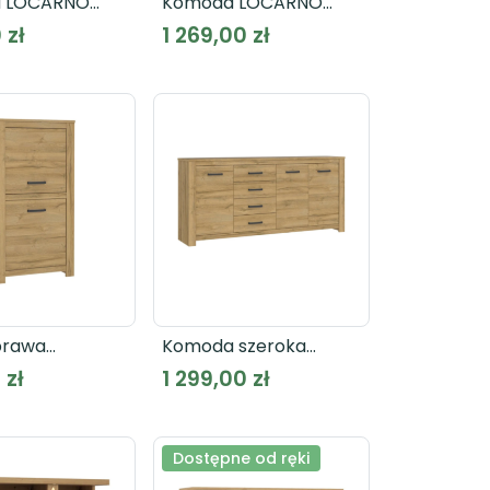
 LOCARNO
Komoda LOCARNO
LCRK231
 zł
1 269,00 zł
prawa
Komoda szeroka
A HVNS411R
HAVANNA HVNK341
 zł
1 299,00 zł
Dostępne od ręki