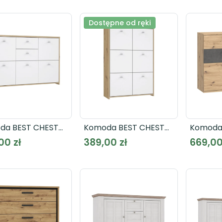
Dostępne od ręki
da BEST CHEST
Komoda BEST CHEST
Komoda
233
SQNK321
00 zł
389,00 zł
669,00