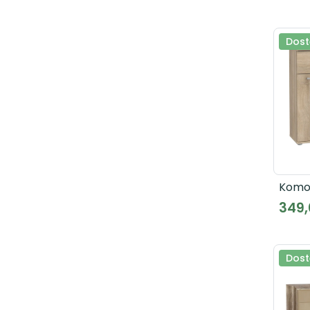
Dost
Komo
349,
Dost