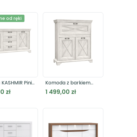
e od ręki
KASHMIR Pinia
Komoda z barkiem
SMK26
KASHMIR KSMK43
0 zł
1 499,00 zł
alska