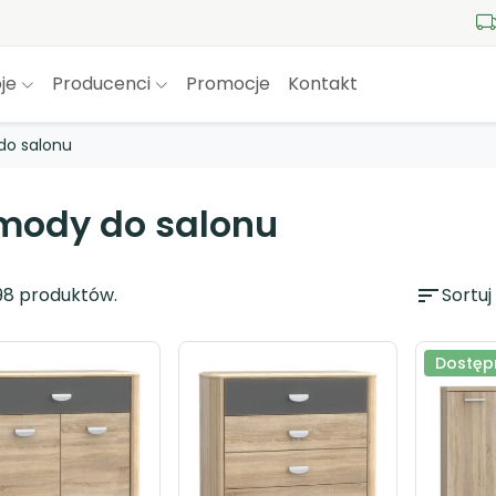
je
Producenci
Promocje
Kontakt
o salonu
mody do salonu
98 produktów.
sort
Sortuj
Dostępn