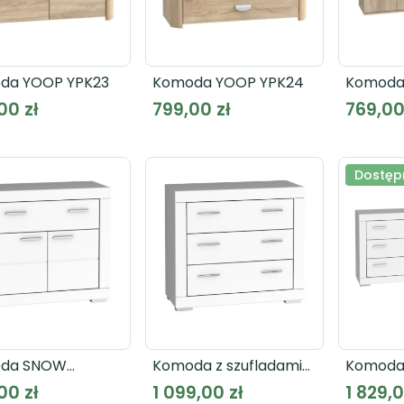
da YOOP YPK23
Komoda YOOP YPK24
Komoda
WNK26
00 zł
799,00 zł
769,00
Dostępn
da SNOW
Komoda z szufladami
Komoda 
2 biała
SNOW SNWK23 biała
SNOW S
00 zł
1 099,00 zł
1 829,0