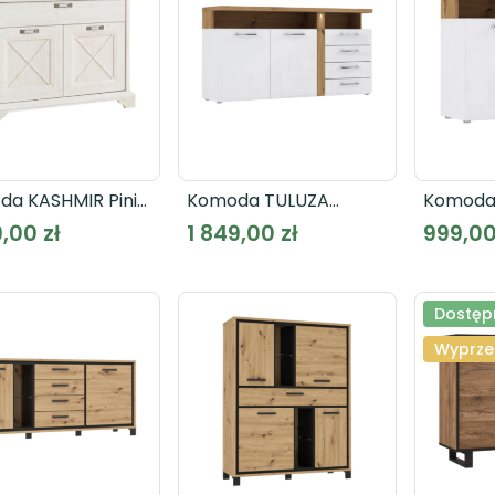
a KASHMIR Pinia
Komoda TULUZA
Komoda
 KSMK223
TUZK231B
TUZK221
9,00 zł
1 849,00 zł
999,00
Dostępn
Wyprze