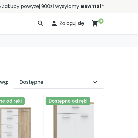
Zakupy powyżej 900zł wysyłamy
GRATIS!
*
0
search

Zaloguj się
shopping_cart
 wg:
Dostępne
expand_more
e od ręki
Dostępne od ręki