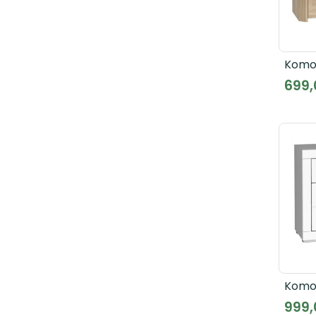
Komo
699,
Komo
SNWK2
999,