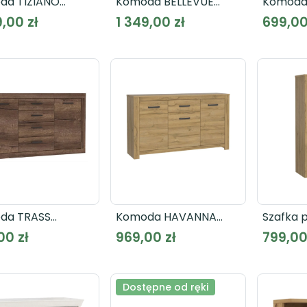
da TIZIANO
Komoda BELLEVUE
Komoda
2B
BLQK351L
LCRK221
9,00 zł
1 349,00 zł
699,00
da TRASS
Komoda HAVANNA
Szafka 
231
HVNK232-D67
HAVANN
00 zł
969,00 zł
799,00
Dostępne od ręki