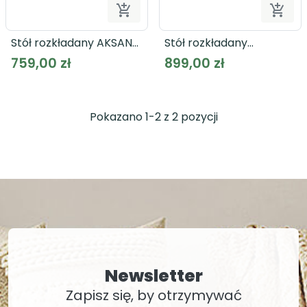


Dodaj do koszyka
Dodaj
Stół rozkładany AKSANA
Stół rozkładany
TMST142
CHISBURY XELT161
759,00 zł
899,00 zł
Pokazano 1-2 z 2 pozycji
Newsletter
Zapisz się, by otrzymywać