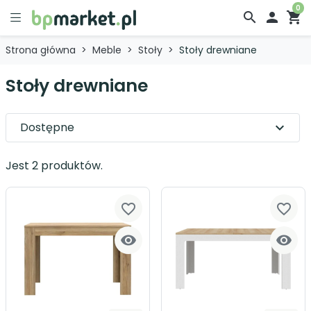
0
search

shopping_cart
Strona główna
Meble
Stoły
Stoły drewniane
Stoły drewniane
Dostępne
expand_more
Jest 2 produktów.
favorite_border
favorite_border

