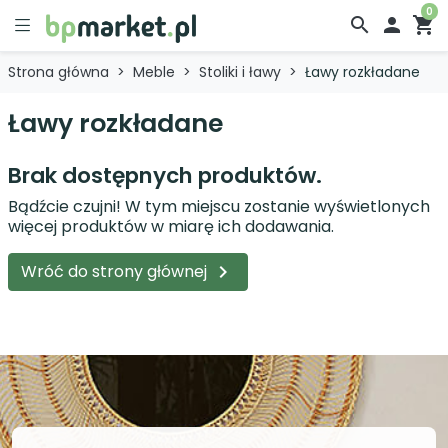
0
search

shopping_cart
Strona główna
Meble
Stoliki i ławy
Ławy rozkładane
Ławy rozkładane
Brak dostępnych produktów.
Bądźcie czujni! W tym miejscu zostanie wyświetlonych
więcej produktów w miarę ich dodawania.
Wróć do strony głównej
