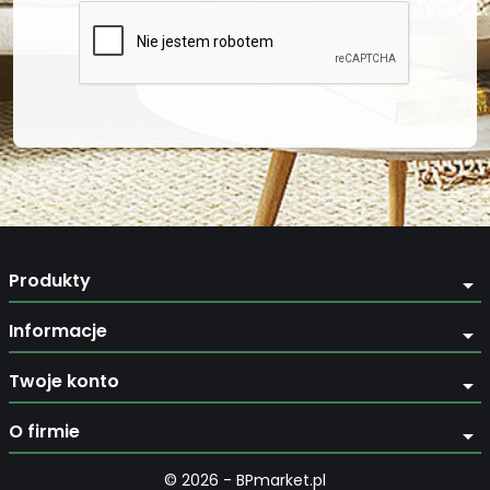
Produkty
arrow_drop_down
Informacje
arrow_drop_down
Twoje konto
arrow_drop_down
O firmie
arrow_drop_down
© 2026 - BPmarket.pl