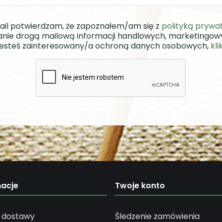
ail potwierdzam, że zapoznałem/am się z
polityką prywa
nie drogą mailową informacji handlowych, marketingo
i jesteś zainteresowany/a ochroną danych osobowych,
kli
macje
Twoje konto
 dostawy
Śledzenie zamówienia