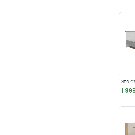
Stelaż
podn
1 99
wkła
TIQL4