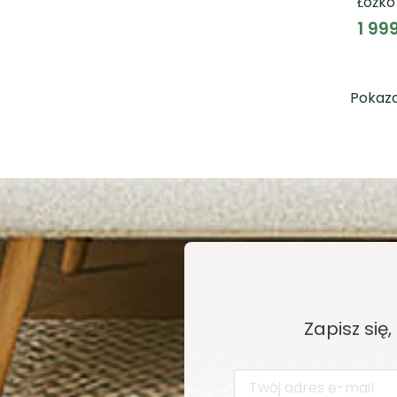
Łóżko
podn
1 99
stel
VNKL
Pokaza
Zapisz się