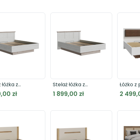
 łóżka z
Stelaż łóżka z
Łóżko z
oszonym
podnoszonym
wkładem
9,00 zł
1 899,00 zł
2 499,
dem ILOPPA
wkładem ILOPPA
PQRL41
162
TIQL4142