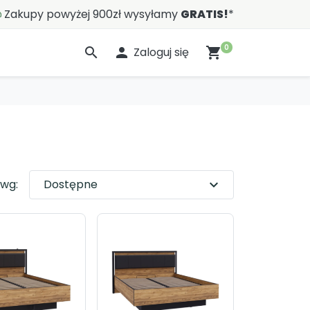
Zakupy powyżej 900zł wysyłamy
GRATIS!
*
0
search

Zaloguj się
shopping_cart
 wg:
Dostępne
expand_more