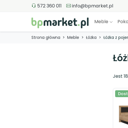
572 360 011
info@bpmarket.pl
Meble
Poko
Strona główna
Meble
Łóżka
Łóżka z poj
Łó
Jest 1
Dost