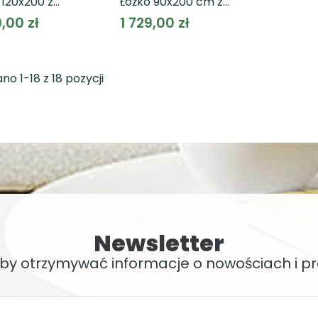
 120x200 z
Łóżko 90x200 cm z
oszonym
podnoszonym
9,00 zł
1 729,00 zł
ażem VANKKA
stelażem VANKKA
4122
VNKL4092
no 1-18 z 18 pozycji
Newsletter
, by otrzymywać informacje o nowościach i 