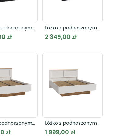
 podnoszonym
Łóżko z podnoszonym
m HAYATO
wkładem HAYATO
00 zł
2 349,00 zł
2B
HYTL1162B
 podnoszonym
Łóżko z podnoszonym
m CHISBURY
wkładem CHISBURY
0 zł
1 999,00 zł
2
BHLL3162