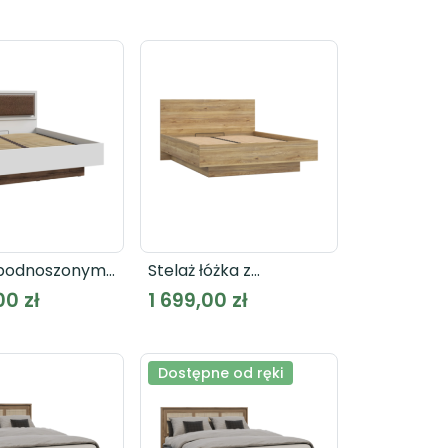
 podnoszonym
Stelaż łóżka z
 160x200
podnoszonym
00 zł
1 699,00 zł
62
wkładem ORKNEY
OKYL1162
Dostępne od ręki