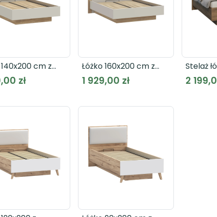
 140x200 cm z
Łóżko 160x200 cm z
Stelaż ł
oszonym
podnoszonym
podnos
,00 zł
1 929,00 zł
2 199,0
ażem EDWAL
stelażem EDWAL
wkłade
1143
EDWL1163
GLKL114