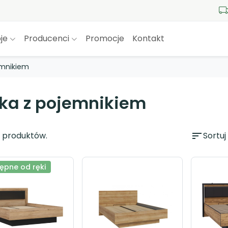
je
Producenci
Promocje
Kontakt
emnikiem
żka z pojemnikiem
8 produktów.
sort
Sortuj
ępne od ręki