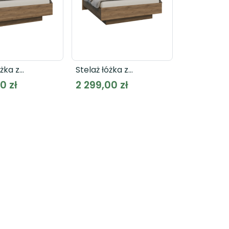
óżka z
Stelaż łóżka z
zonym
podnoszonym
0 zł
2 299,00 zł
m GLENKEEN
wkładem GLENKEEN
2
GLKL1162