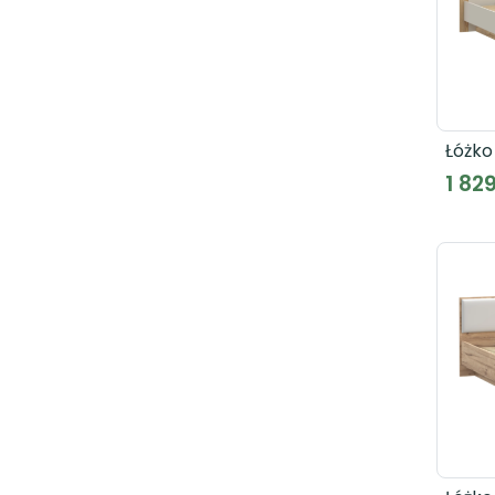
Łóżko
podn
1 829
stel
EDWL