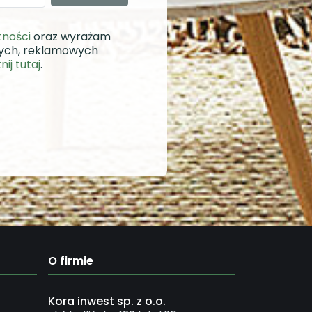
tności
oraz wyrażam
wych, reklamowych
knij tutaj
.
O firmie
Kora inwest sp. z o.o.