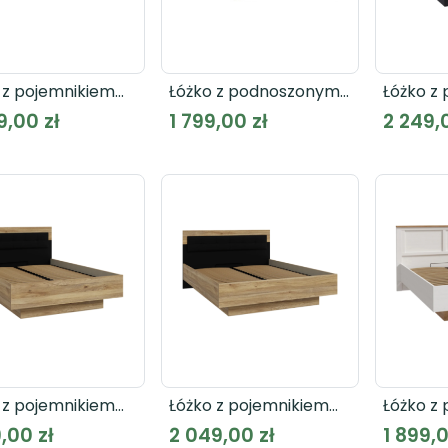
 z pojemnikiem
Łóżko z podnoszonym
Łóżko z
E JLTL2162
wkładem
wkłade
9,00 zł
1 799,00 zł
2 249,
LENYBELARDO
HYTL114
LNBL4162
 z pojemnikiem
Łóżko z pojemnikiem
Łóżko z
 200 BADERNA
160 x 200 BADERNA
wkłade
,00 zł
2 049,00 zł
1 899,0
142
BDNL1162
BHLL314