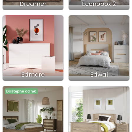
Dreamer
Econobox 2
Edmore
Edwal
Dostępne od ręki