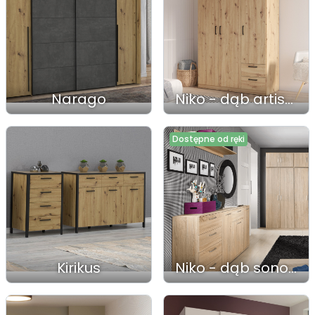
Narago
Niko - dąb artisan
Dostępne od ręki
Kirikus
Niko - dąb sonoma