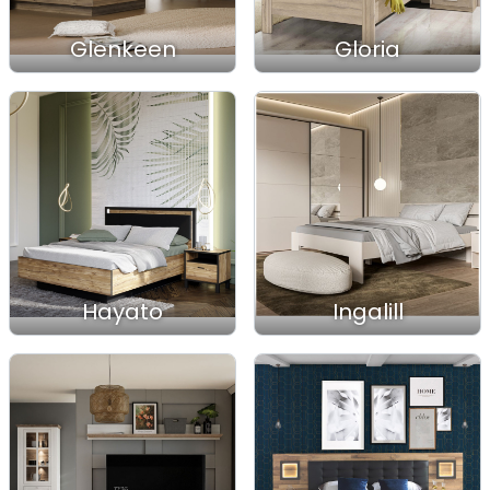
Glenkeen
Gloria
Hayato
Ingalill