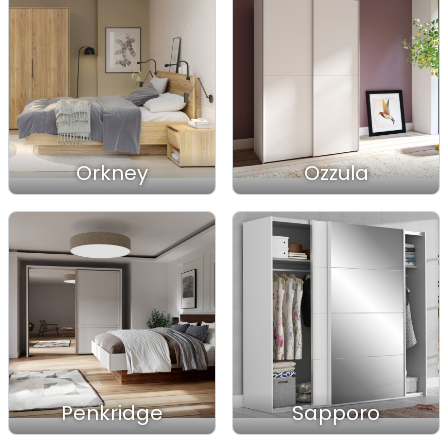
Orkney
Ozzula
Penkridge
Sapporo