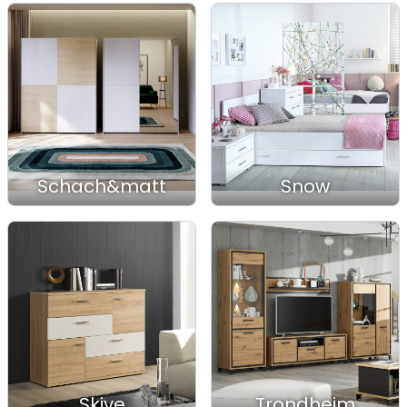
Schach&matt
Snow
Skive
Trondheim