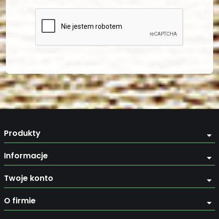
Produkty
arrow_drop_down
Informacje
arrow_drop_down
Twoje konto
arrow_drop_down
O firmie
arrow_drop_down