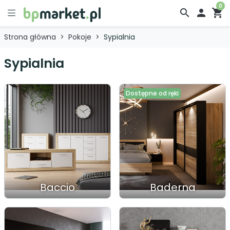
0
search

shopping_cart
Strona główna
Pokoje
Sypialnia
Sypialnia
Dostępne od ręki
Baccio
Baderna