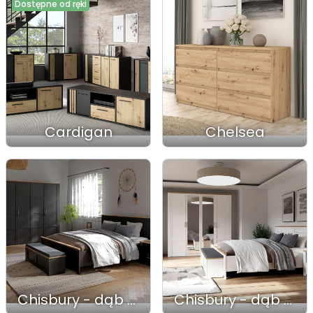
Dostępne od ręki
Cardigan
Chelsea
Chisbury - dąb riviera + dąb cabezone
Chisbury - dąb riviera + modrzew jasny sibiu