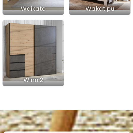
Waikato
Wakatipu
Winn 2