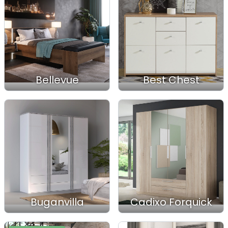
Bellevue
Best Chest
Buganvilla
Cadixo Forquick