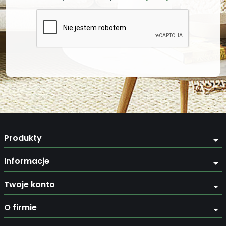
Produkty
arrow_drop_down
Informacje
arrow_drop_down
Twoje konto
arrow_drop_down
O firmie
arrow_drop_down