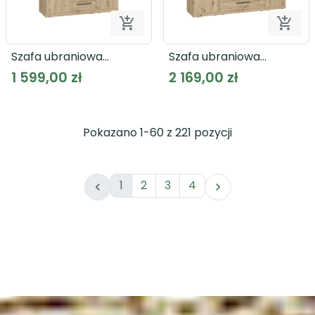


Dodaj do koszyka
Dodaj
Szafa ubraniowa
Szafa ubraniowa
CADIXO CDXS83S dąb
CADIXO CDXS84S dąb
1 599,00 zł
2 169,00 zł
artisan
artisan
Pokazano 1-60 z 221 pozycji
1
2
3
4

