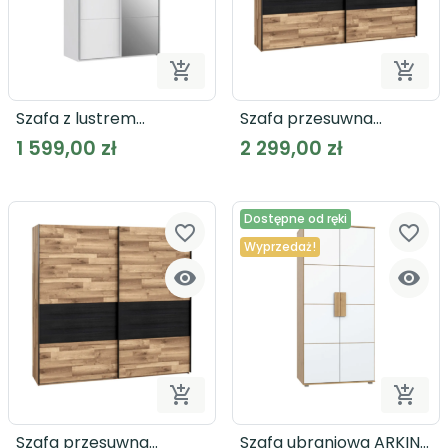


Dodaj do koszyka
Dodaj
Szafa z lustrem
Szafa przesuwna
SAPPORO SPRS42412
JAKOBINA RCQS12411
1 599,00 zł
2 299,00 zł
Dostępne od ręki
favorite_border
favorite_border
Wyprzedaż!




Dodaj do koszyka
Dodaj
Szafa przesuwna
Szafa ubraniowa ARKINA