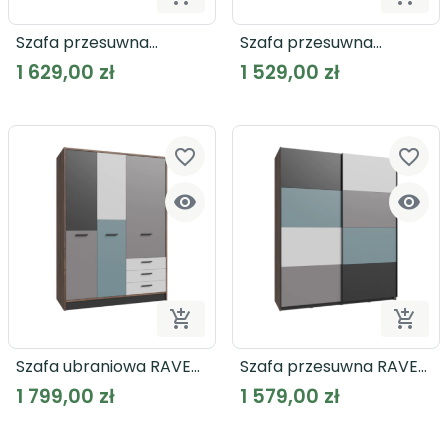
Dodaj do koszyka
Dodaj
Szafa przesuwna
Szafa przesuwna
DREAMER RMRS324E1
DREAMER RMRS824E1
1 629,00 zł
1 529,00 zł
favorite_border
favorite_border




Dodaj do koszyka
Dodaj
Szafa ubraniowa RAVEN
Szafa przesuwna RAVEN
RVXS836
RVXS824E1
1 799,00 zł
1 579,00 zł