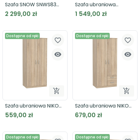
Szafa SNOW SNWS83
Szafa ubraniowa
biała
trzydrzwiowa YOOP
2 299,00 zł
1 549,00 zł
YPS83
Dostępne od ręki
Dostępne od ręki
favorite_border
favorite_border




Dodaj do koszyka
Dodaj
Szafa ubraniowa NIKO
Szafa ubraniowa NIKO
NIKS80
NIKS81
559,00 zł
679,00 zł
Dostępne od ręki
Dostępne od ręki