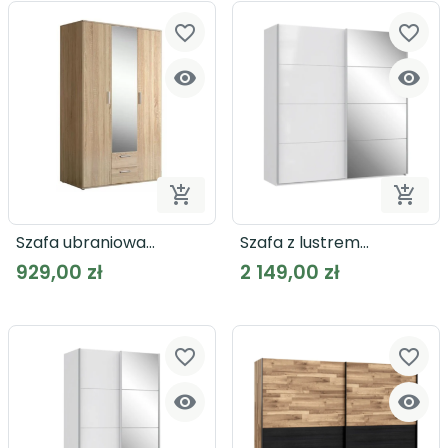
favorite_border
favorite_border




Dodaj do koszyka
Dodaj
Szafa ubraniowa
Szafa z lustrem
NNS83S
SAPPORO SPRS32412
929,00 zł
2 149,00 zł
favorite_border
favorite_border

