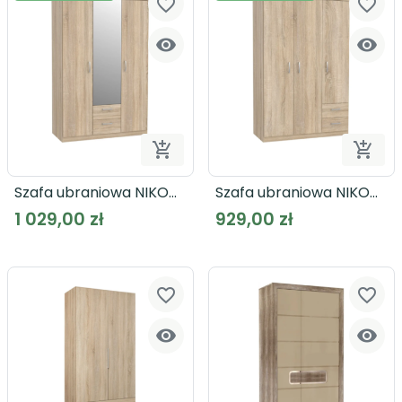
favorite_border
favorite_border




Dodaj do koszyka
Dodaj
Szafa ubraniowa NIKO
Szafa ubraniowa NIKO
NIKS82
NIKS84
1 029,00 zł
929,00 zł
favorite_border
favorite_border

