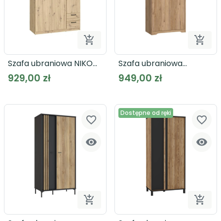


Dodaj do koszyka
Dodaj
Szafa ubraniowa NIKO
Szafa ubraniowa
NIKS84
JOADAKIS JDKS821
929,00 zł
949,00 zł
Dostępne od ręki
favorite_border
favorite_border




Dodaj do koszyka
Dodaj