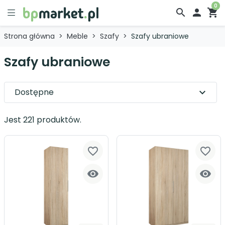
0
search

shopping_cart
Strona główna
Meble
Szafy
Szafy ubraniowe
Szafy ubraniowe
Dostępne
expand_more
Jest 221 produktów.
favorite_border
favorite_border

