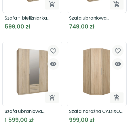


Dodaj do koszyka
Dodaj
Szafa - bieliźniarka
Szafa ubraniowa
CADIXO CDXS81
CADIXO CDXS82
599,00 zł
749,00 zł
favorite_border
favorite_border




Dodaj do koszyka
Dodaj
Szafa ubraniowa
Szafa narożna CADIXO
CADIXO CDXS83S
CDXS91
1 599,00 zł
999,00 zł