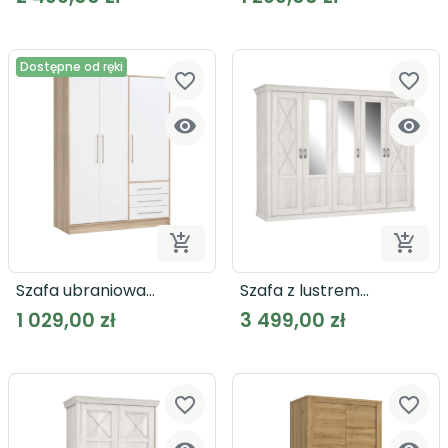
Dostępne od ręki
favorite_border
favorite_border




Dodaj do koszyka
Dodaj
Szafa ubraniowa
Szafa z lustrem
JUPITER JPTS84
KASHMIR KSMS85
1 029,00 zł
3 499,00 zł
prowansalska
favorite_border
favorite_border