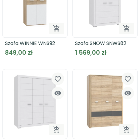


Dodaj do koszyka
Dodaj
Szafa WINNIE WNS92
Szafa SNOW SNWS82
849,00 zł
1 569,00 zł
favorite_border
favorite_border




Dodaj do koszyka
Dodaj