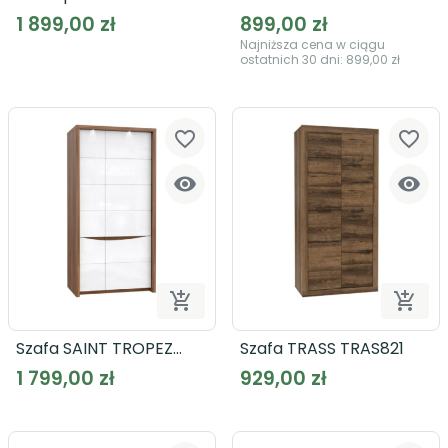
JAKOBINA RCQS92411
LBLS82
1 899,00 zł
899,00 zł
Najniższa cena w ciągu
ostatnich 30 dni:
899,00 zł
favorite_border
favorite_border




Dodaj do koszyka
Dodaj
Szafa SAINT TROPEZ
Szafa TRASS TRAS821
STZS821RB
1 799,00 zł
929,00 zł