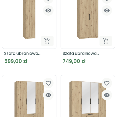




Dodaj do koszyka
Dodaj
Szafa ubraniowa
Szafa ubraniowa
CADIXO CDXS81 dąb
CADIXO CDXS82 dąb
599,00 zł
749,00 zł
artisan
artisan
favorite_border
favorite_border

