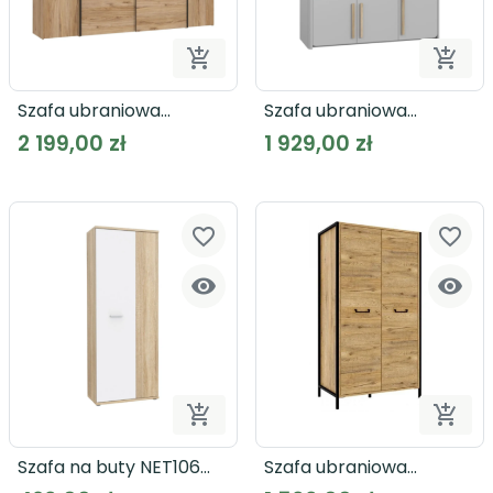


Dodaj do koszyka
Dodaj
Szafa ubraniowa
Szafa ubraniowa
DALATE DQLS82411
SURFINIO SFNS731
2 199,00 zł
1 929,00 zł
favorite_border
favorite_border




Dodaj do koszyka
Dodaj
Szafa na buty NET106
Szafa ubraniowa
MS151
ORIENTAL TREE HUDS822