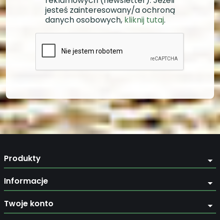
reklamowych (newsletter). Jeżeli
jesteś zainteresowany/a ochroną
danych osobowych,
kliknij tutaj
.
Produkty
arrow_drop_down
Informacje
arrow_drop_down
Twoje konto
arrow_drop_down