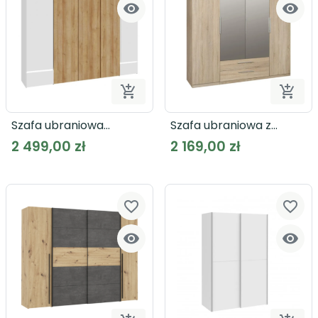




Dodaj do koszyka
Dodaj
Szafa ubraniowa
Szafa ubraniowa z
LENYBELARDO LNBS5511B
lustrem CADIXO
2 499,00 zł
2 169,00 zł
CDXS84S dąb sonoma
favorite_border
favorite_border

