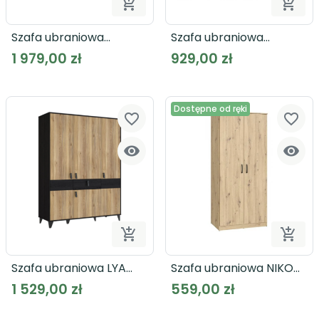


Dodaj do koszyka
Dodaj
Szafa ubraniowa
Szafa ubraniowa
NARAGO NRGS82511
OZZULA
1 979,00 zł
929,00 zł
Dostępne od ręki
favorite_border
favorite_border




Dodaj do koszyka
Dodaj
Szafa ubraniowa LYA
Szafa ubraniowa NIKO
LYAS831-M688
NIKS80
1 529,00 zł
559,00 zł