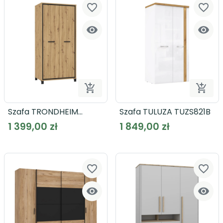
favorite_border
favorite_border




Dodaj do koszyka
Dodaj
Szafa TRONDHEIM
Szafa TULUZA TUZS821B
TDHS821
1 399,00 zł
1 849,00 zł
favorite_border
favorite_border

