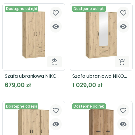
Dostępne od ręki
Dostępne od ręki
favorite_border
favorite_border




Dodaj do koszyka
Dodaj
Szafa ubraniowa NIKO
Szafa ubraniowa NIKO
NIKS81
NIKS82
679,00 zł
1 029,00 zł
Dostępne od ręki
Dostępne od ręki
favorite_border
favorite_border

