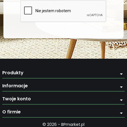
Produkty
arrow_drop_down
Informacje
arrow_drop_down
Twoje konto
arrow_drop_down
O firmie
arrow_drop_down
© 2026 - BPmarket.pl