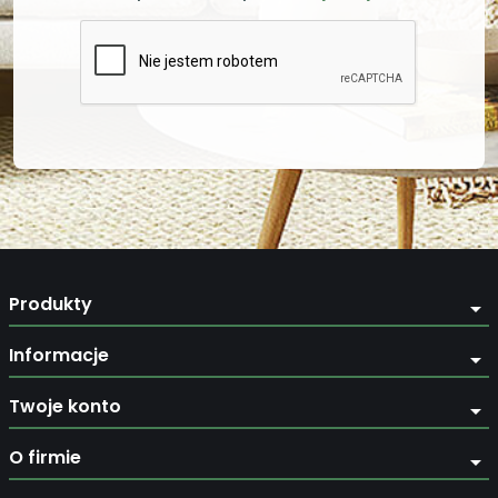
Produkty
arrow_drop_down
Informacje
arrow_drop_down
Twoje konto
arrow_drop_down
O firmie
arrow_drop_down