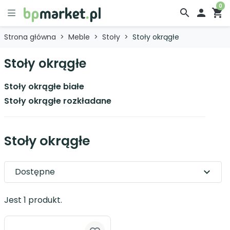
0
search

shopping_cart
Strona główna
Meble
Stoły
Stoły okrągłe
Stoły okrągłe
Stoły okrągłe białe
Stoły okrągłe rozkładane
Stoły okrągłe
Dostępne
expand_more
Jest 1 produkt.