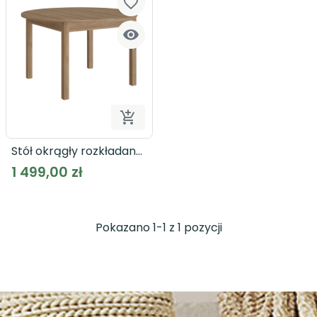
favorite_border


Dodaj do koszyka
Stół okrągły rozkładany
ATTENTION TBLT7075
1 499,00 zł
Pokazano 1-1 z 1 pozycji