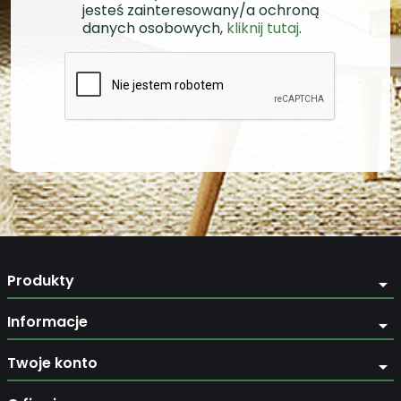
jesteś zainteresowany/a ochroną
danych osobowych,
kliknij tutaj
.
Produkty
arrow_drop_down
Informacje
arrow_drop_down
Twoje konto
arrow_drop_down