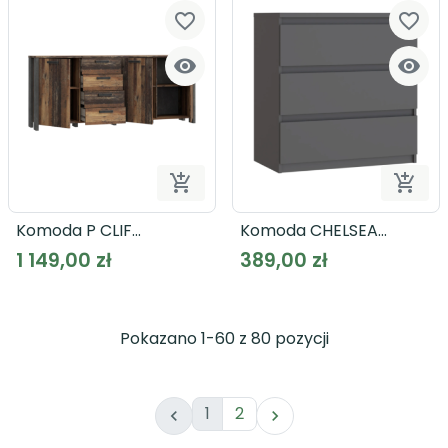
favorite_border
favorite_border




Dodaj do koszyka
Dodaj
Komoda P CLIF
Komoda CHELSEA
CLFK243R
CHLK23
1 149,00 zł
389,00 zł
Pokazano 1-60 z 80 pozycji
1
2

