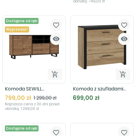
obniżką:
749,00 zł
Dostępne od ręki
favorite_border
favorite_border
Wyprzedaż!




Dodaj do koszyka
Dodaj
Komoda SEWILL
Komoda z szufladami
SEWK242
DALATE DQLK211
799,00 zł
699,00 zł
1 299,00 zł
Najniższa cena z 30 dni przed
obniżką:
1 299,00 zł
Dostępne od ręki
favorite_border
favorite_border