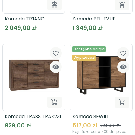


Dodaj do koszyka
Dodaj
Komoda TIZIANO
Komoda BELLEVUE
TZK23B
BLQK351L
2 049,00 zł
1 349,00 zł
Dostępne od ręki
favorite_border
favorite_border
Wyprzedaż!




Dodaj do koszyka
Dodaj
Komoda TRASS TRAK231
Komoda SEWILL
SEWK231
929,00 zł
517,00 zł
749,00 zł
Najniższa cena z 30 dni przed