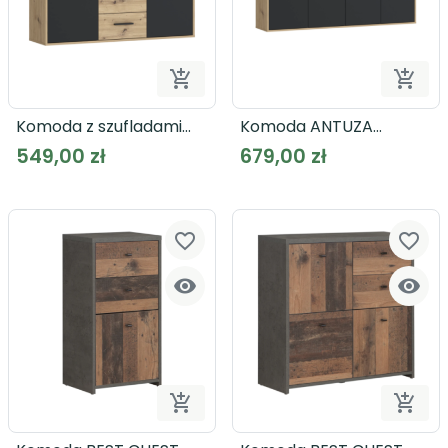


Dodaj do koszyka
Dodaj
Komoda z szufladami
Komoda ANTUZA
ANTUZA NTU231
NTU241
549,00 zł
679,00 zł
favorite_border
favorite_border




Dodaj do koszyka
Dodaj