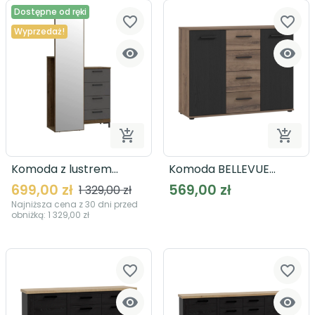
Dostępne od ręki
favorite_border
favorite_border
Wyprzedaż!




Dodaj do koszyka
Dodaj
Komoda z lustrem
Komoda BELLEVUE
QUETORE QTRK721
TOKK233
699,00 zł
569,00 zł
1 329,00 zł
Najniższa cena z 30 dni przed
obniżką:
1 329,00 zł
favorite_border
favorite_border

