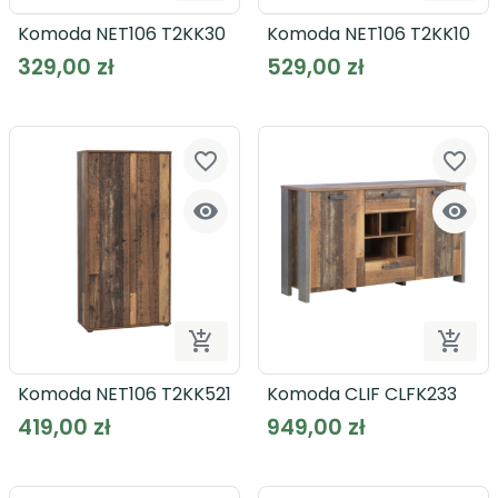
Dodaj do koszyka
Dodaj
Komoda NET106 T2KK30
Komoda NET106 T2KK10
329,00 zł
529,00 zł
favorite_border
favorite_border




Dodaj do koszyka
Dodaj
Komoda NET106 T2KK521
Komoda CLIF CLFK233
419,00 zł
949,00 zł