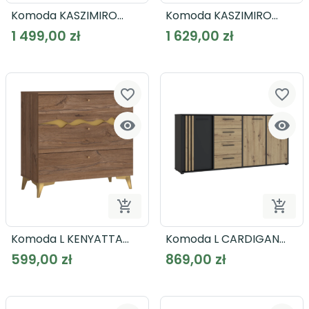
Komoda KASZIMIRO
Komoda KASZIMIRO
KZMK231
KZMK232
1 499,00 zł
1 629,00 zł
favorite_border
favorite_border




Dodaj do koszyka
Dodaj
Komoda L KENYATTA
Komoda L CARDIGAN
KTQK211
CDGK241
599,00 zł
869,00 zł