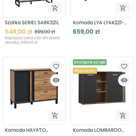


Dodaj do koszyka
Dodaj
Szafka SERIEL SARK321L
Komoda LYA LYAK221-
M688
549,00 zł
659,00 zł
899,00 zł
Najniższa cena z 30 dni przed
obniżką:
899,00 zł
Dostępne od ręki
favorite_border
favorite_border
Wyprzedaż!




Dodaj do koszyka
Dodaj
Komoda HAYATO
Komoda LOMBARDO