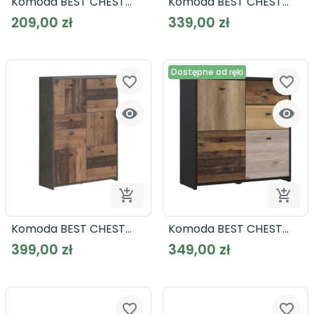
Komoda BEST CHEST
Komoda BEST CHEST
SQNK211
SQNK223
209,00 zł
339,00 zł
Dostępne od ręki
favorite_border
favorite_border




Dodaj do koszyka
Dodaj
Komoda BEST CHEST
Komoda BEST CHEST
SQNK321
SQNK223
399,00 zł
349,00 zł
favorite_border
favorite_border