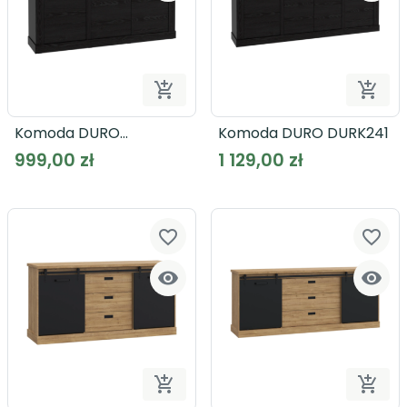


Dodaj do koszyka
Dodaj
Komoda DURO
Komoda DURO DURK241
DURK231L
999,00 zł
1 129,00 zł
favorite_border
favorite_border




Dodaj do koszyka
Dodaj