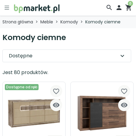
0
search

shopping_cart
Strona główna
Meble
Komody
Komody ciemne
Komody ciemne
Dostępne
expand_more
Jest 80 produktów.
Dostępne od ręki
favorite_border
favorite_border

