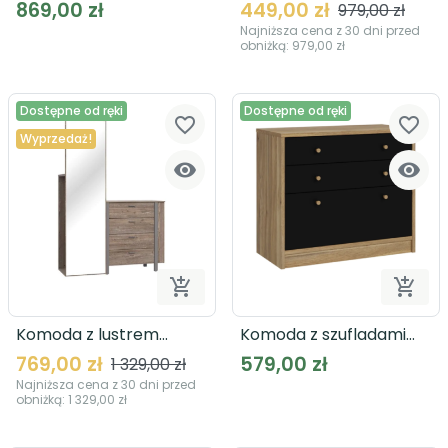
HYTK221
LBDK231
869,00 zł
449,00 zł
979,00 zł
Najniższa cena z 30 dni przed
obniżką:
979,00 zł
Dostępne od ręki
Dostępne od ręki
favorite_border
favorite_border
Wyprzedaż!




Dodaj do koszyka
Dodaj
Komoda z lustrem
Komoda z szufladami
MURAI MQRK611L
BADERNA WQNK215
769,00 zł
579,00 zł
1 329,00 zł
Najniższa cena z 30 dni przed
obniżką:
1 329,00 zł