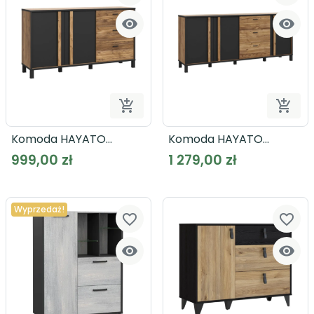




Dodaj do koszyka
Dodaj
Komoda HAYATO
Komoda HAYATO
HYTK231L-M215
HYTK241L-M215
999,00 zł
1 279,00 zł
Wyprzedaż!
favorite_border
favorite_border

