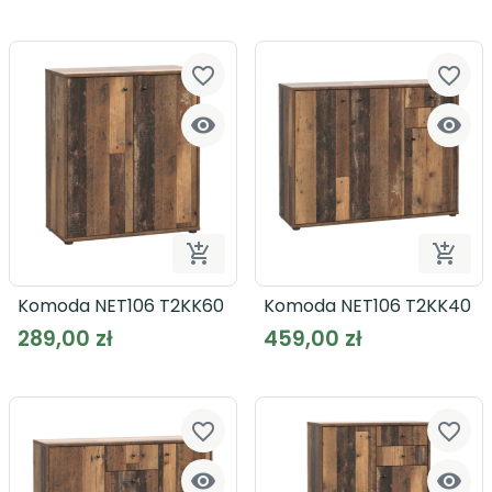
favorite_border
favorite_border




Dodaj do koszyka
Dodaj
Komoda NET106 T2KK60
Komoda NET106 T2KK40
289,00 zł
459,00 zł
favorite_border
favorite_border

