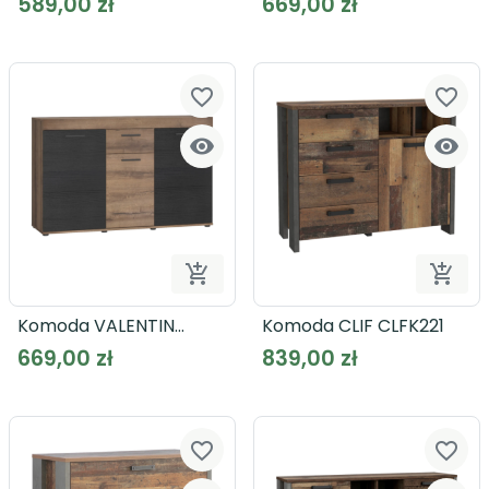
589,00 zł
669,00 zł
favorite_border
favorite_border




Dodaj do koszyka
Dodaj
Komoda VALENTIN
Komoda CLIF CLFK221
VTNK233
669,00 zł
839,00 zł
favorite_border
favorite_border