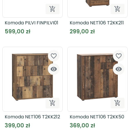


Dodaj do koszyka
Dodaj
Komoda PILVI FINPILVI01
Komoda NET106 T2KK211
599,00 zł
299,00 zł
favorite_border
favorite_border




Dodaj do koszyka
Dodaj
Komoda NET106 T2KK212
Komoda NET106 T2KK50
399,00 zł
369,00 zł