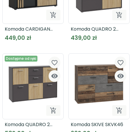


Dodaj do koszyka
Dodaj
Komoda CARDIGAN
Komoda QUADRO 2
CDGK221
QDRK222
449,00 zł
439,00 zł
Dostępne od ręki
favorite_border
favorite_border




Dodaj do koszyka
Dodaj
Komoda QUADRO 2
Komoda SKIVE SKVK46
QDRK231