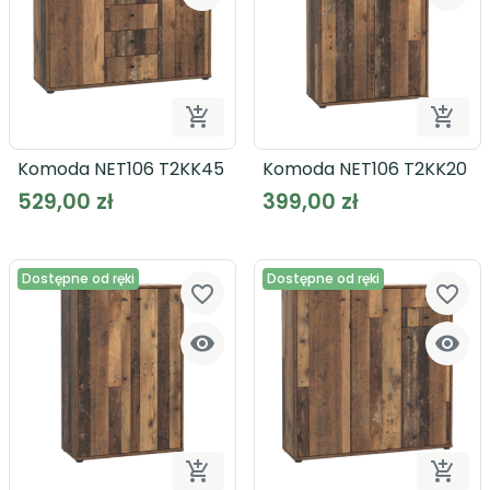


Dodaj do koszyka
Dodaj
Komoda NET106 T2KK45
Komoda NET106 T2KK20
529,00 zł
399,00 zł
Dostępne od ręki
Dostępne od ręki
favorite_border
favorite_border



