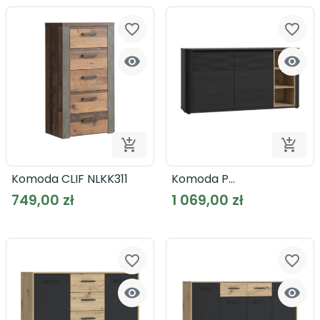
favorite_border
favorite_border




Dodaj do koszyka
Dodaj
Komoda CLIF NLKK311
Komoda P
BREATHTAKER BTHK233
749,00 zł
1 069,00 zł
favorite_border
favorite_border

