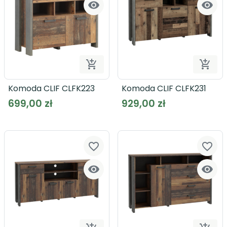




Dodaj do koszyka
Dodaj
Komoda CLIF CLFK223
Komoda CLIF CLFK231
699,00 zł
929,00 zł
favorite_border
favorite_border

