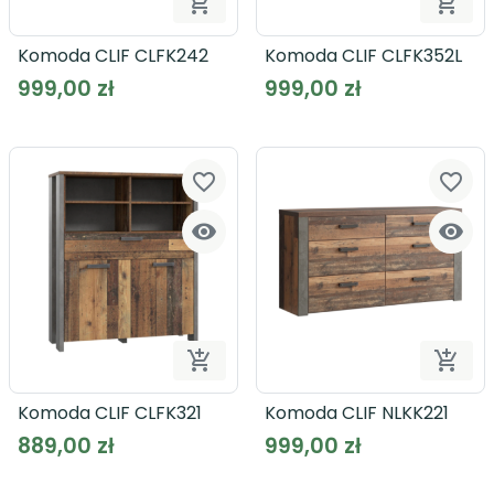


Dodaj do koszyka
Dodaj
Komoda CLIF CLFK242
Komoda CLIF CLFK352L
999,00 zł
999,00 zł
favorite_border
favorite_border




Dodaj do koszyka
Dodaj
Komoda CLIF CLFK321
Komoda CLIF NLKK221
889,00 zł
999,00 zł