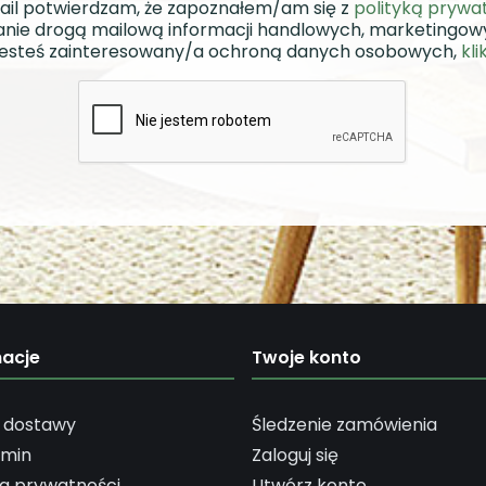
ail potwierdzam, że zapoznałem/am się z
polityką prywa
nie drogą mailową informacji handlowych, marketingo
i jesteś zainteresowany/a ochroną danych osobowych,
kli
macje
Twoje konto
 dostawy
Śledzenie zamówienia
amin
Zaloguj się
ka prywatności
Utwórz konto