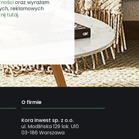
tności
oraz wyrażam
wych, reklamowych
knij tutaj
.
O firmie
Kora inwest sp. z o.o.
ul. Modlińska 129 lok. U10
03-186 Warszawa