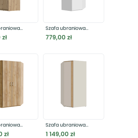
braniowa
Szafa ubraniowa
CDXS91 dąb
narożna 90
 zł
779,00 zł
ECONOBOX 2 ECBS911
braniowa
Szafa ubraniowa
a ECONOBOX 2
narożna WEXLIN
0 zł
1 149,00 zł
4
WEXS811