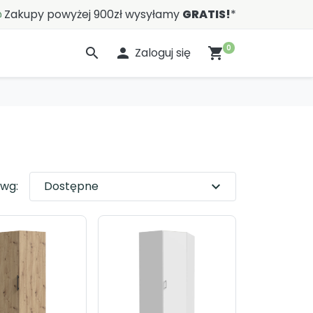
Zakupy powyżej 900zł wysyłamy
GRATIS!
*
0
search

Zaloguj się
shopping_cart
 wg:
Dostępne
expand_more