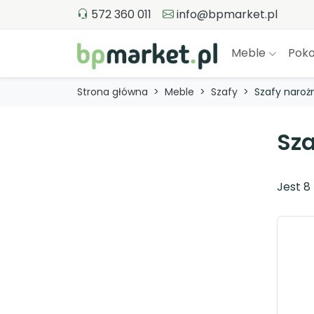
572 360 011
info@bpmarket.pl
Meble
Poko
Strona główna
Meble
Szafy
Szafy naroż
Sza
Jest 8