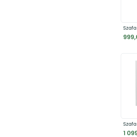
Szafa
CDXS
999,
Szafa
naroż
1 09