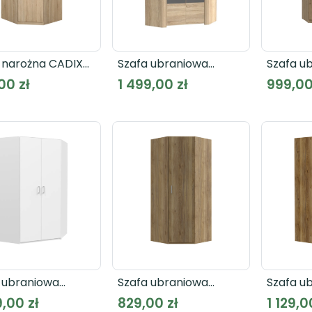
 narożna CADIXO
Szafa ubraniowa
Szafa u
91
narożna YOOP YPS92
CADIXO 
00 zł
1 499,00 zł
999,00
artisan
 ubraniowa
Szafa ubraniowa
Szafa u
na 120
narożna L/P
narożn
9,00 zł
829,00 zł
1 129,0
ECONOBOX 2 ECBS924
ECONOBOX 2 ECBS911
ECBS92