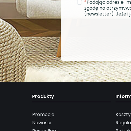
*
Podając adres e-m
zgodę na otrzymywa
(newsletter). Jeżel
Produkty
Infor
Promocje
Koszty
Nowości
Regul
Bestsellery
Polity