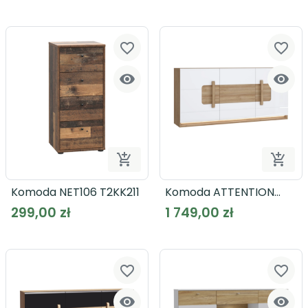
favorite_border
favorite_border




Dodaj do koszyka
Dodaj
Komoda NET106 T2KK211
Komoda ATTENTION
ATNK231B
299,00 zł
1 749,00 zł
favorite_border
favorite_border

