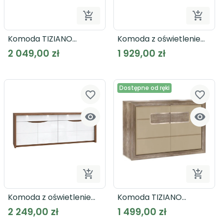


Dodaj do koszyka
Dodaj
Komoda TIZIANO
Komoda z oświetleniem
TZK23B
SAINT TROPEZ STZK231B
2 049,00 zł
1 929,00 zł
Dostępne od ręki
favorite_border
favorite_border




Dodaj do koszyka
Dodaj
Komoda z oświetleniem
Komoda TIZIANO
SAINT TROPEZ STZK241B
TZK22B
2 249,00 zł
1 499,00 zł
szeroka