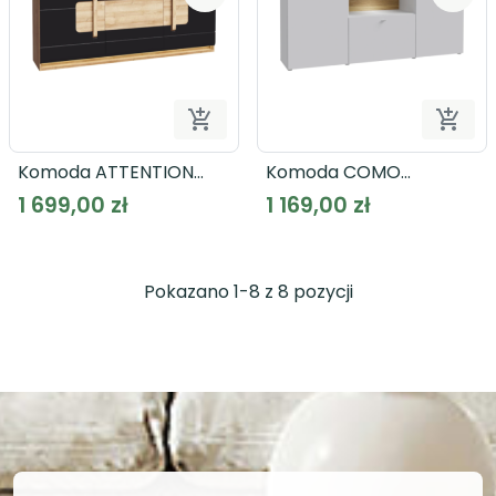


Dodaj do koszyka
Dodaj
Komoda ATTENTION
Komoda COMO
ATNK231B
COMK233BT
1 699,00 zł
1 169,00 zł
Pokazano 1-8 z 8 pozycji