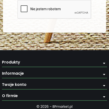
Produkty
arrow_drop_down
Informacje
arrow_drop_down
Twoje konto
arrow_drop_down
O firmie
arrow_drop_down
© 2026 - BPmarket.pl