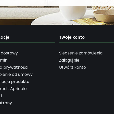
macje
Twoje konto
 dostawy
Śledzenie zamówienia
amin
Zaloguj się
ka prywatności
Utwórz konto
pienie od umowy
macja produktu
redit Agricole
kt
strony