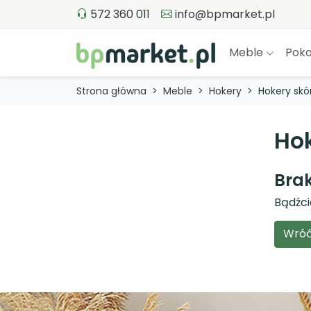
572 360 011
info@bpmarket.pl
Meble
Poko
Strona główna
Meble
Hokery
Hokery skó
Ho
Bra
Bądźci
Wróć