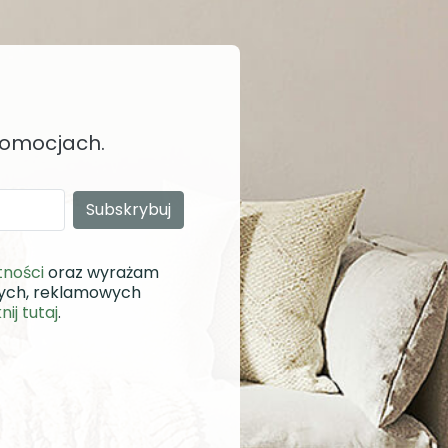
promocjach.
tności
oraz wyrażam
wych, reklamowych
knij tutaj
.