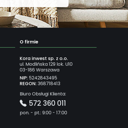
O firmie
Kora inwest sp. z o.o.
ul. Modlińska 129 lok. U10
03-186 Warszawa
NIP:
5242843495
REGON:
368718413
Biuro Obsługi Klienta:
572 360 011
pon. - pt.: 9:00 - 17:00