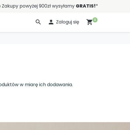
Zakupy powyżej 900zł wysyłamy
GRATIS!
*
0
search

Zaloguj się
shopping_cart
roduktów w miarę ich dodawania.