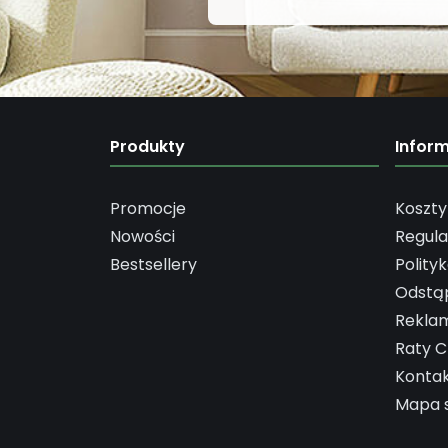
Produkty
Infor
Promocje
Koszty
Nowości
Regul
Bestsellery
Polity
Odstą
Rekla
Raty C
Konta
Mapa 