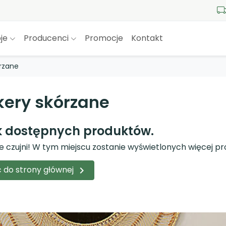
je
Producenci
Promocje
Kontakt
rzane
kery skórzane
k dostępnych produktów.
e czujni! W tym miejscu zostanie wyświetlonych więcej p
 do strony głównej
