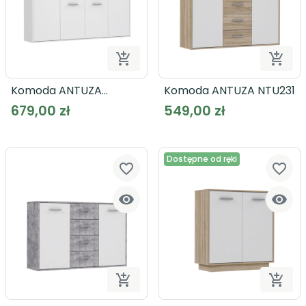


Dodaj do koszyka
Dodaj
Komoda ANTUZA
Komoda ANTUZA NTU231
NTU241
679,00 zł
549,00 zł
Dostępne od ręki
favorite_border
favorite_border




Dodaj do koszyka
Dodaj