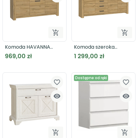


Dodaj do koszyka
Dodaj
Komoda HAVANNA
Komoda szeroka
HVNK232-D67
HAVANNA HVNK341
969,00 zł
1 299,00 zł
Dostępne od ręki
favorite_border
favorite_border



