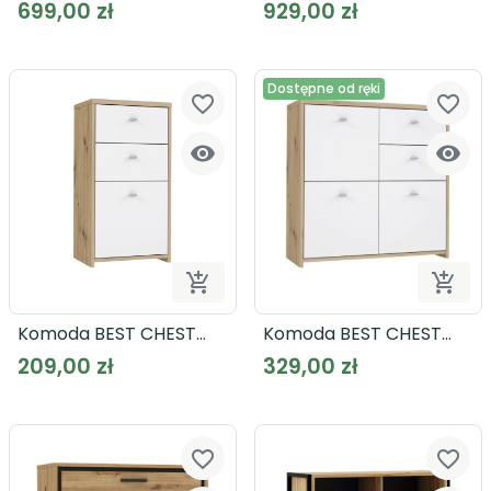
DALATE DQLK211
SURFINIO SFNK211
699,00 zł
929,00 zł
Dostępne od ręki
favorite_border
favorite_border




Dodaj do koszyka
Dodaj
Komoda BEST CHEST
Komoda BEST CHEST
SQNK211
SQNK223
209,00 zł
329,00 zł
favorite_border
favorite_border