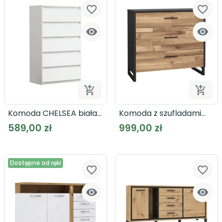
favorite_border
favorite_border




Dodaj do koszyka
Dodaj
Komoda CHELSEA biała
Komoda z szufladami
CHLK45
JAKOBINA SRBK211
589,00 zł
999,00 zł
Dostępne od ręki
favorite_border
favorite_border

