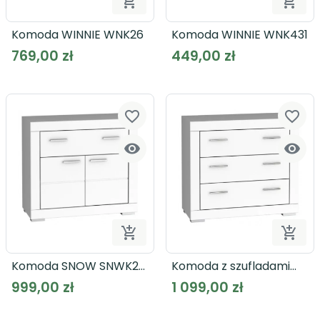


Dodaj do koszyka
Dodaj
Komoda WINNIE WNK26
Komoda WINNIE WNK431
769,00 zł
449,00 zł
favorite_border
favorite_border




Dodaj do koszyka
Dodaj
Komoda SNOW SNWK22
Komoda z szufladami
biała
SNOW SNWK23 biała
999,00 zł
1 099,00 zł