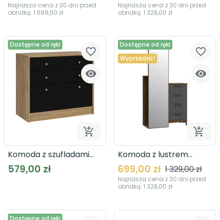
Najniższa cena z 30 dni przed
Najniższa cena z 30 dni przed
obniżką:
1 699,00 zł
obniżką:
1 329,00 zł
Dostępne od ręki
Dostępne od ręki
favorite_border
favorite_border
Wyprzedaż!




Dodaj do koszyka
Dodaj
Komoda z szufladami
Komoda z lustrem
BADERNA WQNK215
QUETORE QTRK721
579,00 zł
699,00 zł
1 329,00 zł
Najniższa cena z 30 dni przed
obniżką:
1 329,00 zł
Dostępne od ręki