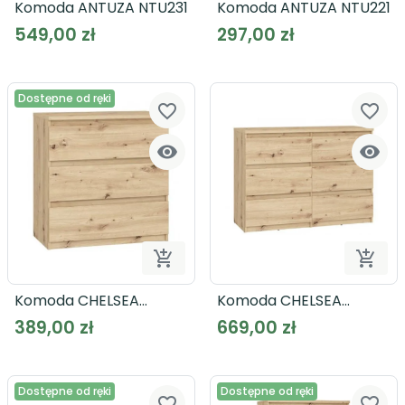
Komoda ANTUZA NTU231
Komoda ANTUZA NTU221
549,00 zł
297,00 zł
Dostępne od ręki
favorite_border
favorite_border




Dodaj do koszyka
Dodaj
Komoda CHELSEA
Komoda CHELSEA
CHLK23
CHLK24
389,00 zł
669,00 zł
Dostępne od ręki
Dostępne od ręki
favorite_border
favorite_border