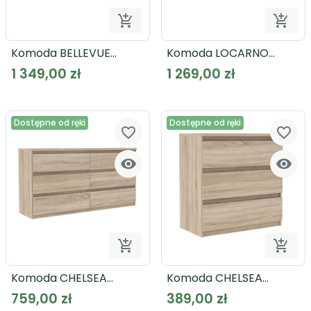


Dodaj do koszyka
Dodaj
Komoda BELLEVUE
Komoda LOCARNO
BLQK351L
LCRK231
1 349,00 zł
1 269,00 zł
Dostępne od ręki
Dostępne od ręki
favorite_border
favorite_border




Dodaj do koszyka
Dodaj
Komoda CHELSEA
Komoda CHELSEA
CHLK26
CHLK23
759,00 zł
389,00 zł