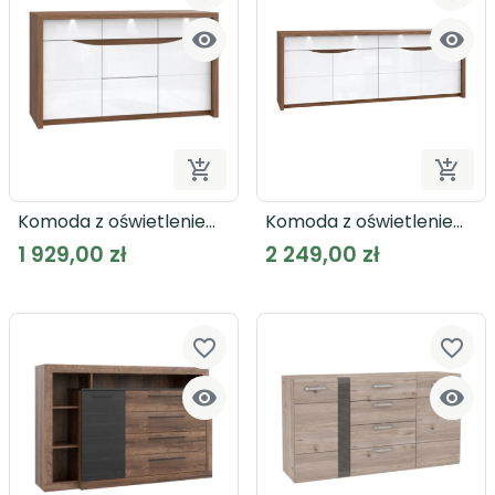




Dodaj do koszyka
Dodaj
Komoda z oświetleniem
Komoda z oświetleniem
SAINT TROPEZ STZK231B
SAINT TROPEZ STZK241B
1 929,00 zł
2 249,00 zł
szeroka
favorite_border
favorite_border

