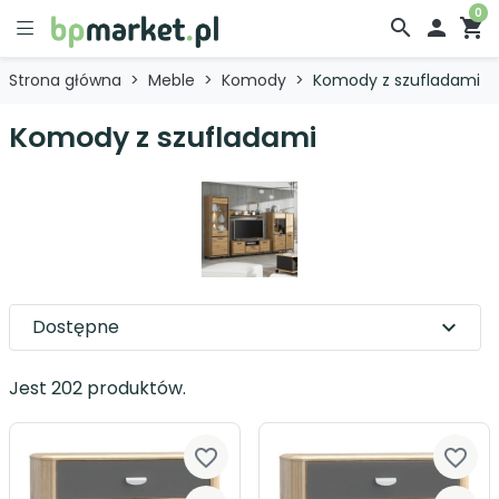
0
search

shopping_cart
Strona główna
Meble
Komody
Komody z szufladami
Komody z szufladami
Dostępne
expand_more
Jest 202 produktów.
favorite_border
favorite_border