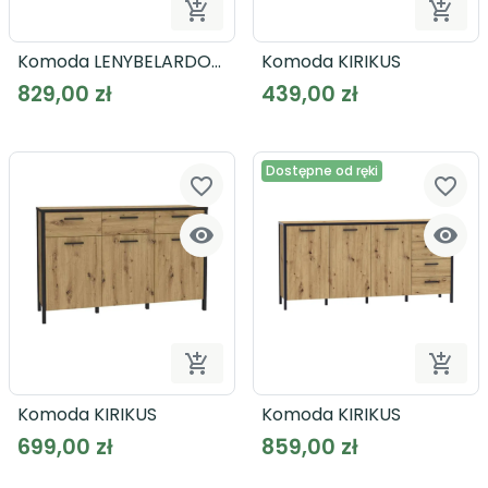


Dodaj do koszyka
Dodaj
Komoda LENYBELARDO
Komoda KIRIKUS
LNBK222B
829,00 zł
439,00 zł
Dostępne od ręki
favorite_border
favorite_border




Dodaj do koszyka
Dodaj
Komoda KIRIKUS
Komoda KIRIKUS
699,00 zł
859,00 zł