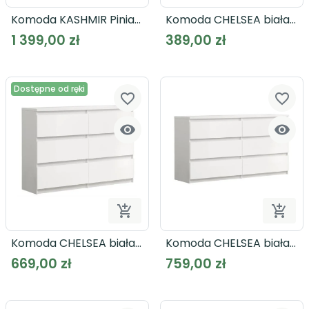
Dodaj do koszyka
Dodaj
Komoda KASHMIR Pinia
Komoda CHELSEA biała
Biała KSMK223
CHLK23
1 399,00 zł
389,00 zł
Dostępne od ręki
favorite_border
favorite_border




Dodaj do koszyka
Dodaj
Komoda CHELSEA biała
Komoda CHELSEA biała
CHLK24
CHLK26
669,00 zł
759,00 zł