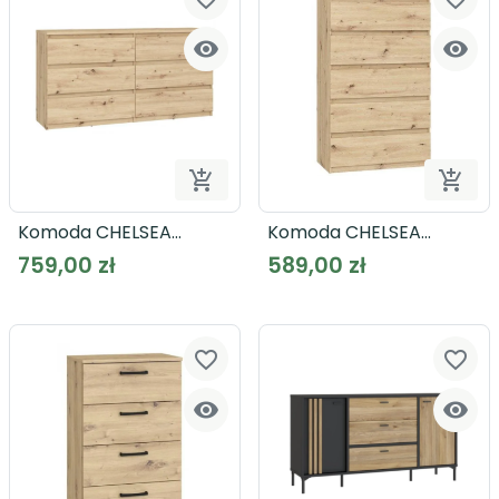




Dodaj do koszyka
Dodaj
Komoda CHELSEA
Komoda CHELSEA
CHLK26
CHLK45
759,00 zł
589,00 zł
favorite_border
favorite_border

