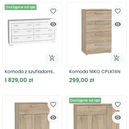
Dostępne od ręki
favorite_border
favorite_border




Dodaj do koszyka
Dodaj
Komoda z szufladami
Komoda NIKO CPLK14N
SNOW SNWK26 biała
1 829,00 zł
299,00 zł
Dostępne od ręki
favorite_border
favorite_border

