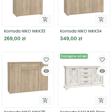


Dodaj do koszyka
Dodaj
Komoda NIKO NIKK33
Komoda NIKO NIKK34
269,00 zł
349,00 zł
Dostępne od ręki
favorite_border
favorite_border




Dodaj do koszyka
Dodaj