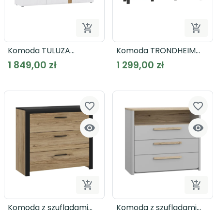


Dodaj do koszyka
Dodaj
Komoda TULUZA
Komoda TRONDHEIM
TUZK231B
TDHK242L
1 849,00 zł
1 299,00 zł
favorite_border
favorite_border




Dodaj do koszyka
Dodaj
Komoda z szufladami
Komoda z szufladami