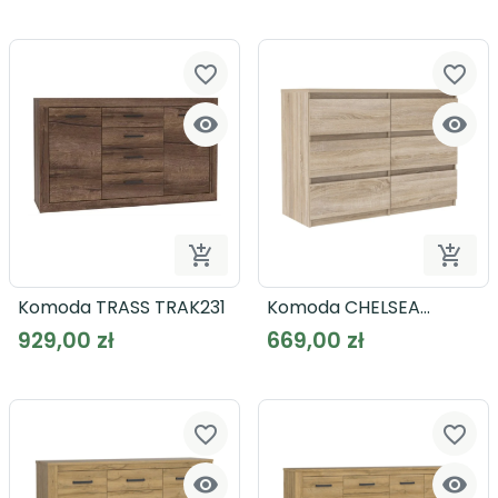
favorite_border
favorite_border




Dodaj do koszyka
Dodaj
Komoda TRASS TRAK231
Komoda CHELSEA
CHLK24
929,00 zł
669,00 zł
favorite_border
favorite_border

