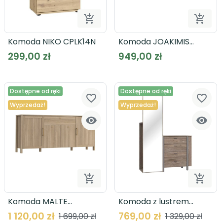


Dodaj do koszyka
Dodaj
Komoda NIKO CPLK14N
Komoda JOAKIMIS
JMXK231
299,00 zł
949,00 zł
Dostępne od ręki
Dostępne od ręki
favorite_border
favorite_border
Wyprzedaż!
Wyprzedaż!




Dodaj do koszyka
Dodaj
Komoda MALTE
Komoda z lustrem
MTBK2411
MURAI MQRK611L
1 120,00 zł
769,00 zł
1 699,00 zł
1 329,00 zł