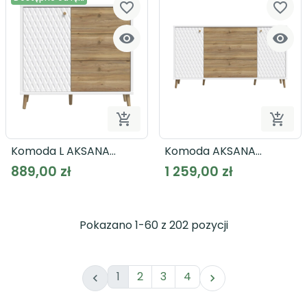
favorite_border
favorite_border




Dodaj do koszyka
Dodaj
Komoda L AKSANA
Komoda AKSANA
AKNK221L
AKNK232
889,00 zł
1 259,00 zł
Pokazano 1-60 z 202 pozycji
1
2
3
4

