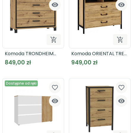




Dodaj do koszyka
Dodaj
Komoda TRONDHEIM
Komoda ORIENTAL TREE
TDHK211
HUDK212
849,00 zł
949,00 zł
Dostępne od ręki
favorite_border
favorite_border

