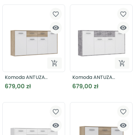
favorite_border
favorite_border




Dodaj do koszyka
Dodaj
Komoda ANTUZA
Komoda ANTUZA
NTU241
NTU241
679,00 zł
679,00 zł
favorite_border
favorite_border

