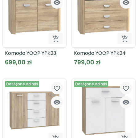




Dodaj do koszyka
Dodaj
Komoda YOOP YPK23
Komoda YOOP YPK24
699,00 zł
799,00 zł
Dostępne od ręki
Dostępne od ręki
favorite_border
favorite_border

